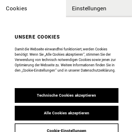
Cookies
Einstellungen
Weitere Seiten
UNSERE COOKIES
Damit die Webseite einwandfrei funktioniert, werden Cookies
AG Terminkalender
benötigt. Wenn Sie „Alle Cookies akzeptieren“, stimmen Sie der
Verwendung von technisch notwendigen Cookies sowie jenen zur
Optimierung der Webseite zu. Weitere Informationen finden Sie in
den „Cookie-Einstellungen“ und in unserer Datenschutzerklärung.
Lorem ipsum dolor sit amet, consetetur
sadipscing elitr, sed diam nonumy eirmod
tempor invidunt ut labore et dolore magna
Technische Cookies akzeptieren
aliquyam erat, sed diam voluptua. At vero
eos et accusam et justo duo dolores et ea
rebum. Stet clita kasd gubergren, no sea
Alle Cookies akzeptieren
takimata sanctus est Lorem ipsum dolor sit
amet. Lorem ipsum dolor sit amet,
Cookie-Einstellungen