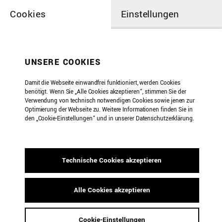
Cookies
Einstellungen
Weitere Seiten
UNSERE COOKIES
Damit die Webseite einwandfrei funktioniert, werden Cookies
Veranstaltungsort eintragen
benötigt. Wenn Sie „Alle Cookies akzeptieren“, stimmen Sie der
Verwendung von technisch notwendigen Cookies sowie jenen zur
Optimierung der Webseite zu. Weitere Informationen finden Sie in
den „Cookie-Einstellungen“ und in unserer Datenschutzerklärung.
Zu jedem Termin muss ein
Veranstaltungsort aus der Datenbank
eingetragen werden. Er wird im Termin samt
Technische Cookies akzeptieren
Adresse angezeigt. Vorhandene
Veranstaltungsorte schlägt das Feld bei der
Terminerfassung vor. Um einen neuen
Alle Cookies akzeptieren
Veranstaltungsort anzulegen oder einen
vorhandenen zu aktualisieren, wählen Sie im
Cookie-Einstellungen