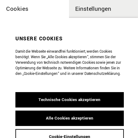
Cookies
Einstellungen
UNSERE COOKIES
Adventure #16
Damit die Webseite einwandfrei funktioniert, werden Cookies
benötigt. Wenn Sie „Alle Cookies akzeptieren“, stimmen Sie der
Verwendung von technisch notwendigen Cookies sowie jenen zur
Optimierung der Webseite zu. Weitere Informationen finden Sie in
10.07.2026 | 19:30 Uhr
den „Cookie-Einstellungen“ und in unserer Datenschutzerklärung.
Uraufführungen von Haodong Wang,
Christian Brandenburger, Kostas Zisimopoulos,
Technische Cookies akzeptieren
Juan Manuel Palao Pérez,
Simon Bahr und Farzan Salsabili
Alle Cookies akzeptieren
Es spielt das Ensemble Musikfabrik
Cookie-Einstellungen