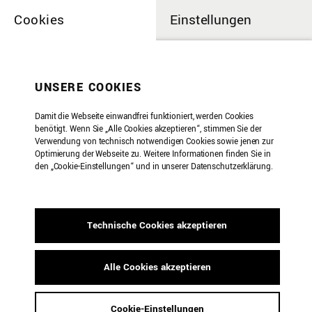
Cookies
Einstellungen
UNSERE COOKIES
Kammeroper
Damit die Webseite einwandfrei funktioniert, werden Cookies
benötigt. Wenn Sie „Alle Cookies akzeptieren“, stimmen Sie der
Verwendung von technisch notwendigen Cookies sowie jenen zur
»Weiße Rose« von
Optimierung der Webseite zu. Weitere Informationen finden Sie in
den „Cookie-Einstellungen“ und in unserer Datenschutzerklärung.
Udo Zimmermann
Technische Cookies akzeptieren
17.07.2026 | 19:00 Uhr
Aix•tent, Ensemble für Neue Musik Aachen
Alle Cookies akzeptieren
SOPRAN Valiere Haunz
Cookie-Einstellungen