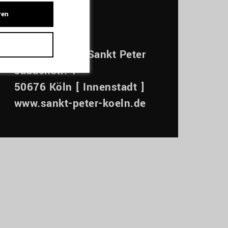
ADRESSE
ren
Kunst-Station Sankt Peter
Jabachstr. 1
50676 Köln [ Innenstadt ]
www.sankt-peter-koeln.de